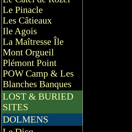
Le Pinacle
Les Câtieaux
Ile Agois
La Maîtresse Île
Mont Orgueil
Plémont Point
POW Camp & Les
Blanches Banques
LOST & BURIED
SITES
DOLMENS
Le Dicq