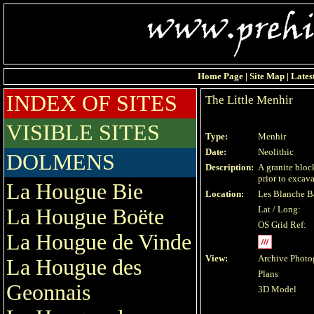
Home Page
|
Site Map
|
Lates
INDEX OF SITES
The Little Menhir
VISIBLE SITES
Type:
Menhir
Date:
Neolithic
DOLMENS
Description:
A granite bloc
prior to excav
La Hougue Bie
Location:
Les Blanche B
Lat / Long:
La Hougue Boëte
OS Grid Ref:
La Hougue de Vinde
View:
Archive Photo
La Hougue des
Plans
Geonnais
3D Model