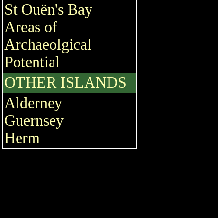
St Ouën's Bay
Areas of
Archaeolgical
Potential
OTHER ISLANDS
Alderney
Guernsey
Herm