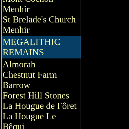
Menhir
St Brelade's Church
Menhir
MEGALITHIC
REMAINS
Almorah
Chestnut Farm
Barrow
Forest Hill Stones
La Hougue de Fôret
La Hougue Le
Bêqui