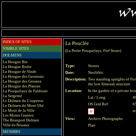
INDEX OF SITES
La Pouclée
VISIBLE SITES
(La Petite Pouquelaye, Fief Stone)
DOLMENS
La Hougue Bie
Type:
Stones
La Hougue Boëte
La Hougue de Vinde
Date:
Neolithic
La Hougue des Geonnais
Description:
Two standing uprights of For
La Hougue des Grosnez
the lost Almorah structure.
La Hougue des Platons
Location:
In the garden of a private ho
La Pouquelaye de Faldouet
La Sergenté
Lat / Long:
4
Le Dolmen du Couperon
OS Grid Ref:
6
Le Dolmen du Mont Ubé
Le Mont de la Ville
r
Les Monts Grantez
View:
Archive Photographs
The Beauport Dolmen
Ville-ès-Nouaux
Plan
MENHIRS