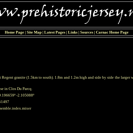
Home Page
|
Site Map
|
Latest Pages
|
Links
|
Sources
|
Carnac Home Page
t Regent granite (1.5km to south). 1.8m and 1.2m high and side by side the larger
use in Clos Du Parcq.
9.196659º -2.105088º
51497
esemble.index.mixer