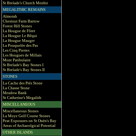
St Brelade's Church Menhir
MEGALITHIC REMAINS
Almorah
Chestnut Farm Barrow
Forest Hill Stones
La Hougue de Fôret
La Hougue Le Bêqui
La Hougue Mauger
La Pouquelée des Pas
Les Cinq Pierres
Les Hougues de Millais
Mont Patibulaire
St Brelade's Bay Stones I
St Brelade's Bay Stones II
STONES
La Cache des Prés Stone
La Chasse Stone
Meadow Bank
St Catherine's Megalith
MISCELLANEOUS
Miscellaneous Stones
La Moye Golf Course Stones
Peat Exposures on St Ouën's Bay
Areas of Archaeolgical Potential
OTHER ISLANDS