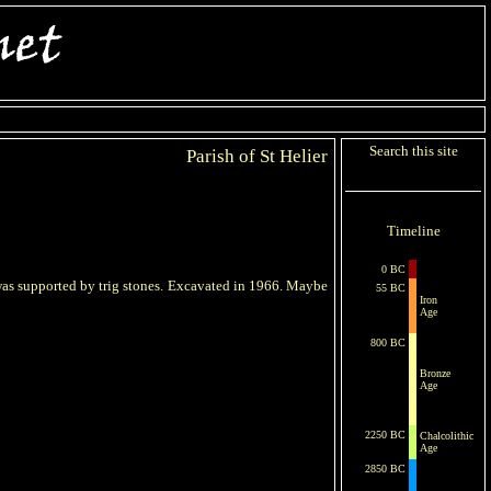
Search this site
Parish of St Helier
Timeline
0 BC
 was supported by trig stones. Excavated in 1966. Maybe
55 BC
Iron
Age
800 BC
Bronze
Age
2250 BC
Chalcolithic
Age
2850 BC