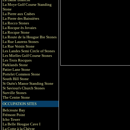
La Moye Golf Course Standing
Stone
La Pierre aux Crabes
La Pierre des Baissières
La Rocco Stones
La Rocque ès Jovaies
La Rocque Stone
La Route de la Hougue Bie Stones
La Rue Laurens Stones
La Rue Voisin Stone
Les Landes Semi Circle of Stones
Les Mielles Golf Course Stones
Les Trois Rocques
Parklands Stone
Patier Lane Stone
Portelet Common Stone
South Hill Stone
St Ouën's Manor Standing Stone
St Saviour's Church Stones
Surville Stones
The Centre Stone
OCCUPATION SITES
Belcroute Bay
Frémont Point
Icho Tower
La Belle Hougue Cave I
La Cotte à la Chèvre