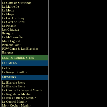
La Cotte de St Brelade
La Maître Île
La Motte
La Moye I
Le Câtel de Lecq
Le Câtel de Rozel
Le Pinacle
Les Câtieaux
Ile Agois
La Maîtresse Île
Mont Orgueil
Plémont Point
POW Camp & Les Blanches
Banques
LOST & BURIED SITES
DOLMENS
Le Dicq
Le Rouge Bouillon
MENHIRS
La Blanche Pierre
La Blanche Pierre
La Clos de La Sergenté Menhir
La Rogodaine Menhir
La Rue au Blancq Menhir
Le Quésnil Menhir
Mont Cochon Menhir