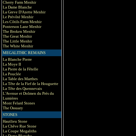
Cherry Farm Menhir
La Dame Blanche
La Greve D'Azette Menhir
Le Prévôté Menhir
Les Côtils Farm Menhir
Ponterson Lane Menhir
The Broken Menhir
The Great Menhir
The Little Menhir
The White Menhir
MEGALITHIC REMAINS
La Blanche Pierre
La Moye II
La Pierre de la Fêtelle
La Pouclée
La Table des Marthes
La Tête de la Fief de la Houguette
La Tête des Quennevais
L'Avenue et Dolmen du Prés du
Lumières
Mont Felard Stones
The Ossuary
STONES
Hautlieu Stone
La Chêve Rue Stone
La Coupe Megaliths
La Dame Blanche