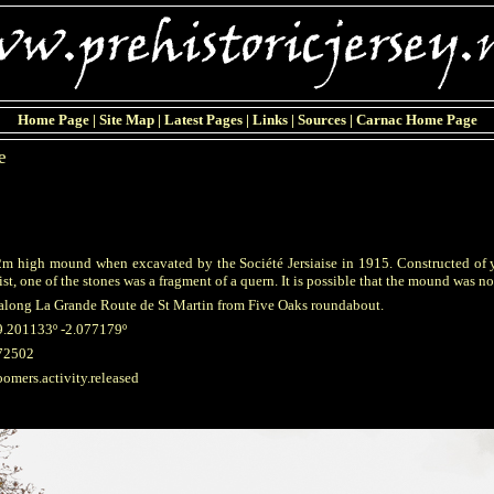
Home Page
|
Site Map
|
Latest Pages
|
Links
|
Sources
|
Carnac Home Page
e
m high mound when excavated by the Société Jersiaise in 1915. Constructed of ye
ist, one of the stones was a fragment of a quern. It is possible that the mound was
m along La Grande Route de St Martin from Five Oaks roundabout.
9.201133º -2.077179º
72502
omers.activity.released