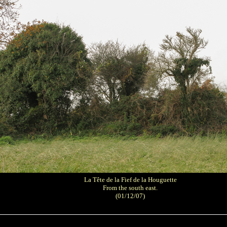
La Tête de la Fief de la Houguette
From the south east.
(01/12/07)