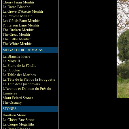
Cherry Farm Menhir
La Dame Blanche
La Greve D'Azette Menhir
Le Prévôté Menhir
Les Côtils Farm Menhir
Ponterson Lane Menhir
The Broken Menhir
The Great Menhir
The Little Menhir
The White Menhir
MEGALITHIC REMAINS
La Blanche Pierre
La Moye II
La Pierre de la Fêtelle
La Pouclée
La Table des Marthes
La Tête de la Fief de la Houguette
La Tête des Quennevais
L'Avenue et Dolmen du Prés du
Lumières
Mont Felard Stones
The Ossuary
STONES
Hautlieu Stone
La Chêve Rue Stone
La Coupe Megaliths
La Dame Blanche