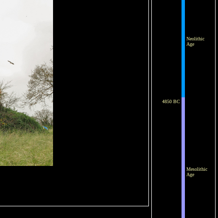
Neolithic
Age
4850 BC
Mesolithic
Age