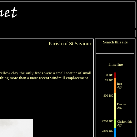
Search this site
Parish of St Saviour
Timeline
llow clay the only finds were a small scatter of small
0 BC
 nothing more than a more recent windmill emplacement.
55 BC
Iron
Age
800 BC
Bronze
Age
2250 BC
Chalcolithic
Age
2850 BC