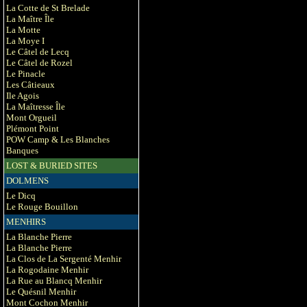
La Cotte de St Brelade
La Maître Île
La Motte
La Moye I
Le Câtel de Lecq
Le Câtel de Rozel
Le Pinacle
Les Câtieaux
Ile Agois
La Maîtresse Île
Mont Orgueil
Plémont Point
POW Camp & Les Blanches
Banques
LOST & BURIED SITES
DOLMENS
Le Dicq
Le Rouge Bouillon
MENHIRS
La Blanche Pierre
La Blanche Pierre
La Clos de La Sergenté Menhir
La Rogodaine Menhir
La Rue au Blancq Menhir
Le Quésnil Menhir
Mont Cochon Menhir