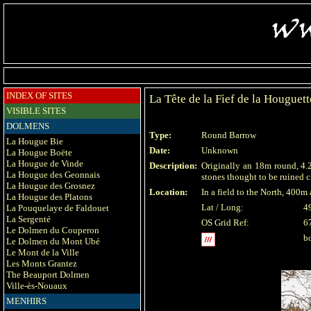
INDEX OF SITES
La Tête de la Fief de la Houguett
VISIBLE SITES
DOLMENS
Type:
Round Barrow
La Hougue Bie
Date:
Unknown
La Hougue Boëte
La Hougue de Vinde
Description:
Originally an 18m round, 4.2
La Hougue des Geonnais
stones thought to be ruined c
La Hougue des Grosnez
Location:
In a field to the North, 400
La Hougue des Platons
Lat / Long:
4
La Pouquelaye de Faldouet
La Sergenté
OS Grid Ref:
6
Le Dolmen du Couperon
bo
Le Dolmen du Mont Ubé
Le Mont de la Ville
Les Monts Grantez
The Beauport Dolmen
Ville-ès-Nouaux
MENHIRS