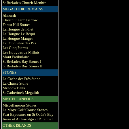
St Brelade's Church Menhir
MEGALITHIC REMAINS
Almorah
Chestnut Farm Barrow
Forest Hill Stones
La Hougue de Fôret
La Hougue Le Bêqui
La Hougue Mauger
La Pouquelée des Pas
Les Cinq Pierres
Les Hougues de Millais
Mont Patibulaire
St Brelade's Bay Stones I
St Brelade's Bay Stones II
STONES
La Cache des Prés Stone
La Chasse Stone
Meadow Bank
St Catherine's Megalith
MISCELLANEOUS
Miscellaneous Stones
La Moye Golf Course Stones
Peat Exposures on St Ouën's Bay
Areas of Archaeolgical Potential
OTHER ISLANDS