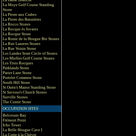
La Moye Golf Course Standing
Stone
La Pierre aux Crabes
La Pierre des Baissières
La Rocco Stones
La Rocque ès Jovaies
La Rocque Stone
La Route de la Hougue Bie Stones
La Rue Laurens Stones
La Rue Voisin Stone
Les Landes Semi Circle of Stones
Les Mielles Golf Course Stones
Les Trois Rocques
Parklands Stone
Patier Lane Stone
Portelet Common Stone
South Hill Stone
St Ouën's Manor Standing Stone
St Saviour's Church Stones
Surville Stones
The Centre Stone
OCCUPATION SITES
Belcroute Bay
Frémont Point
Icho Tower
La Belle Hougue Cave I
La Cotte à la Chèvre