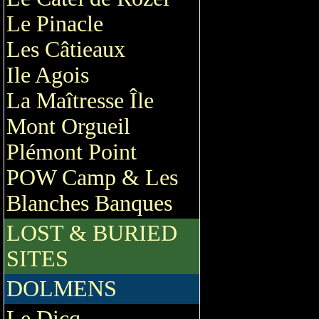
Le Pinacle
Les Câtieaux
Ile Agois
La Maîtresse Île
Mont Orgueil
Plémont Point
POW Camp & Les
Blanches Banques
LOST & BURIED
SITES
DOLMENS
Le Dicq