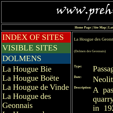
Home Page
|
Site Map
|
Lat
INDEX OF SITES
La Hougue des Geonn
VISIBLE SITES
(Dolmen des Geonnais)
DOLMENS
Type:
Passa
La Hougue Bie
La Hougue Boëte
Date:
Neoli
La Hougue de Vinde
Description:
A pas
La Hougue des
quarry
Geonnais
in 19