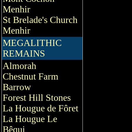
Menhir
St Brelade's Church
Menhir
MEGALITHIC
REMAINS
Almorah
Chestnut Farm
Barrow
Forest Hill Stones
La Hougue de Fôret
La Hougue Le
Bêqui