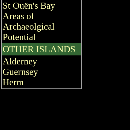
St Ouën's Bay
Areas of
Archaeolgical
Potential
OTHER ISLANDS
Alderney
Guernsey
Herm