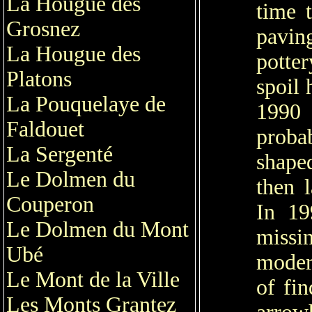
La Hougue des
time 
Grosnez
paving
La Hougue des
potter
Platons
spoil
La Pouquelaye de
1990
Faldouet
proba
La Sergenté
shape
Le Dolmen du
then l
Couperon
In 19
Le Dolmen du Mont
missin
Ubé
moder
Le Mont de la Ville
of fin
Les Monts Grantez