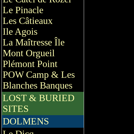
Le Pinacle
Les Câtieaux
Ile Agois
La Maîtresse Île
Mont Orgueil
Plémont Point
POW Camp & Les
Blanches Banques
LOST & BURIED
SITES
DOLMENS
Le Dicq