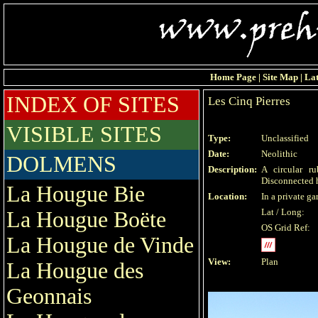
Home Page
|
Site Map
|
Lat
INDEX OF SITES
Les Cinq Pierres
VISIBLE SITES
Type:
Unclassified
Date:
Neolithic
DOLMENS
Description:
A circular r
Disconnected 
La Hougue Bie
Location:
In a private g
Lat / Long:
La Hougue Boëte
OS Grid Ref:
La Hougue de Vinde
View:
Plan
La Hougue des
Geonnais