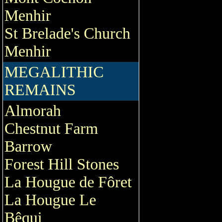
Menhir
St Brelade's Church
Menhir
MEGALITHIC
REMAINS
Almorah
Chestnut Farm
Barrow
Forest Hill Stones
La Hougue de Fôret
La Hougue Le
Bêqui