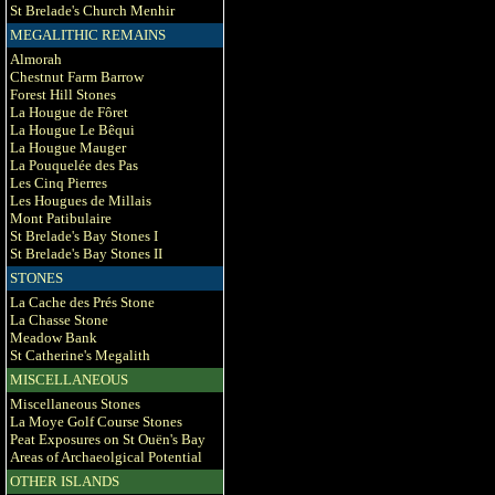
St Brelade's Church Menhir
MEGALITHIC REMAINS
Almorah
Chestnut Farm Barrow
Forest Hill Stones
La Hougue de Fôret
La Hougue Le Bêqui
La Hougue Mauger
La Pouquelée des Pas
Les Cinq Pierres
Les Hougues de Millais
Mont Patibulaire
St Brelade's Bay Stones I
St Brelade's Bay Stones II
STONES
La Cache des Prés Stone
La Chasse Stone
Meadow Bank
St Catherine's Megalith
MISCELLANEOUS
Miscellaneous Stones
La Moye Golf Course Stones
Peat Exposures on St Ouën's Bay
Areas of Archaeolgical Potential
OTHER ISLANDS