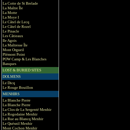
La Cotte de St Brelade
La Maître Île
La Motte
La Moye I
Le Câtel de Lecq
Le Câtel de Rozel
Le Pinacle
Les Câtieaux
Ile Agois
La Maîtresse Île
Mont Orgueil
Plémont Point
POW Camp & Les Blanches
Banques
LOST & BURIED SITES
DOLMENS
Le Dicq
Le Rouge Bouillon
MENHIRS
La Blanche Pierre
La Blanche Pierre
La Clos de La Sergenté Menhir
La Rogodaine Menhir
La Rue au Blancq Menhir
Le Quésnil Menhir
Mont Cochon Menhir