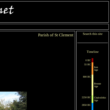
Search this site
Parish of St Clement
Timeline
0 BC
55 BC
Iron
Age
800 BC
Bronze
Age
2250 BC
Chalcolithic
Age
2850 BC