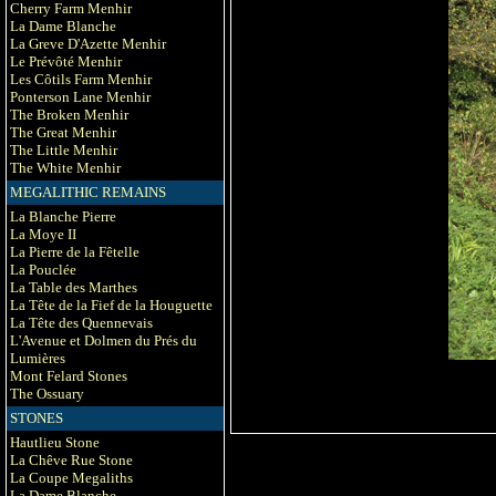
Cherry Farm Menhir
La Dame Blanche
La Greve D'Azette Menhir
Le Prévôté Menhir
Les Côtils Farm Menhir
Ponterson Lane Menhir
The Broken Menhir
The Great Menhir
The Little Menhir
The White Menhir
MEGALITHIC REMAINS
La Blanche Pierre
La Moye II
La Pierre de la Fêtelle
La Pouclée
La Table des Marthes
La Tête de la Fief de la Houguette
La Tête des Quennevais
L'Avenue et Dolmen du Prés du
Lumières
Mont Felard Stones
The Ossuary
STONES
Hautlieu Stone
La Chêve Rue Stone
La Coupe Megaliths
La Dame Blanche