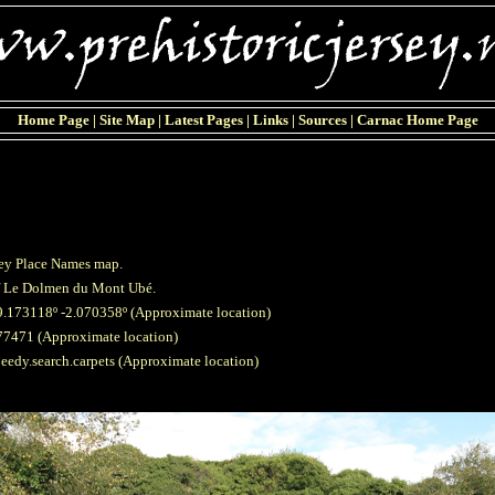
Home Page
|
Site Map
|
Latest Pages
|
Links
|
Sources
|
Carnac Home Page
sey Place Names map.
of Le Dolmen du Mont Ubé.
9.173118º -2.070358º
(Approximate location)
77471 (Approximate location)
eedy.search.carpets
(Approximate location)