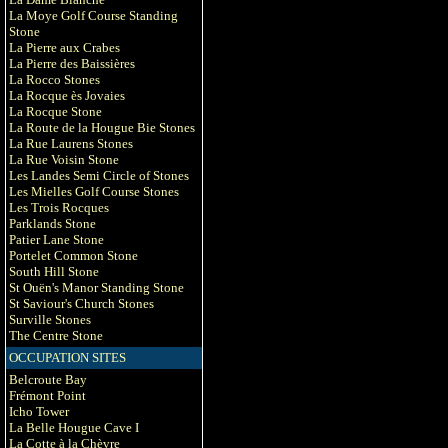
La Moye Golf Course Standing
Stone
La Pierre aux Crabes
La Pierre des Baissières
La Rocco Stones
La Rocque ès Jovaies
La Rocque Stone
La Route de la Hougue Bie Stones
La Rue Laurens Stones
La Rue Voisin Stone
Les Landes Semi Circle of Stones
Les Mielles Golf Course Stones
Les Trois Rocques
Parklands Stone
Patier Lane Stone
Portelet Common Stone
South Hill Stone
St Ouën's Manor Standing Stone
St Saviour's Church Stones
Surville Stones
The Centre Stone
OCCUPATION SITES
Belcroute Bay
Frémont Point
Icho Tower
La Belle Hougue Cave I
La Cotte à la Chèvre