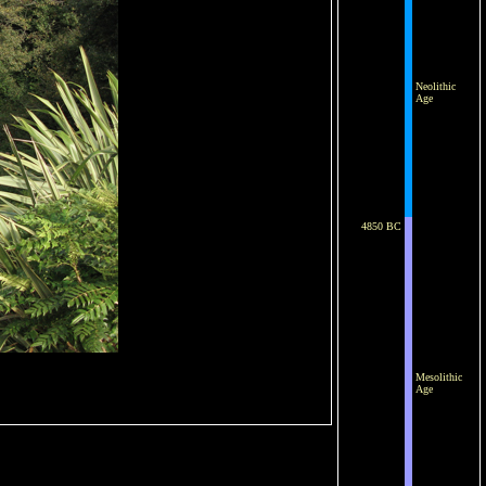
Neolithic
Age
4850 BC
Mesolithic
Age