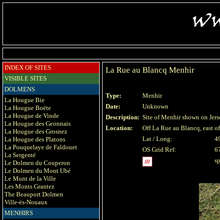
INDEX OF SITES
La Rue au Blancq Menhir
VISIBLE SITES
DOLMENS
Type:
Menhir
La Hougue Bie
Date:
Unknown
La Hougue Boëte
La Hougue de Vinde
Description:
Site of Menhir shown on Jer
La Hougue des Geonnais
Location:
Off La Rue au Blancq, east 
La Hougue des Grosnez
Lat / Long:
4
La Hougue des Platons
La Pouquelaye de Faldouet
OS Grid Ref:
6
La Sergenté
sp
Le Dolmen du Couperon
Le Dolmen du Mont Ubé
Le Mont de la Ville
Les Monts Grantez
The Beauport Dolmen
Ville-ès-Nouaux
MENHIRS