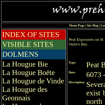
Home Page
|
Site Map
|
Lat
INDEX OF SITES
Peat Exposures on St
VISIBLE SITES
Ouën's Bay
DOLMENS
La Hougue Bie
Type:
Peat 
La Hougue Boëte
Date:
6073 
La Hougue de Vinde
Description:
Sever
La Hougue des
exist
Geonnais
north