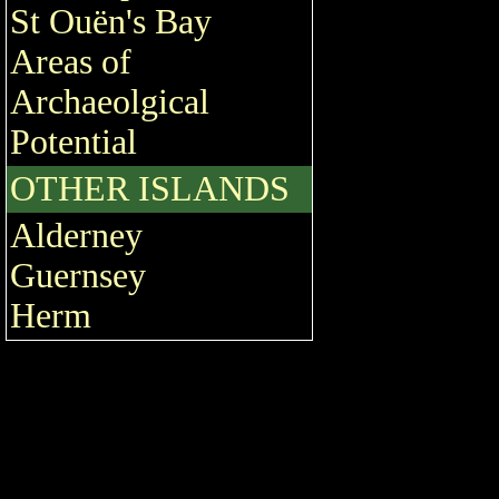
St Ouën's Bay
Areas of
Archaeolgical
Potential
OTHER ISLANDS
Alderney
Guernsey
Herm