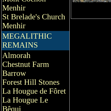
Menhir
St Brelade's Church
Menhir
MEGALITHIC
REMAINS
Almorah
Chestnut Farm
Barrow
Forest Hill Stones
La Hougue de Fôret
La Hougue Le
Bêqui