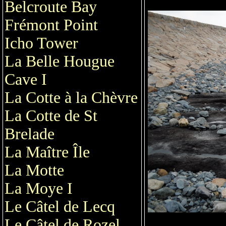
Belcroute Bay
Frémont Point
Icho Tower
La Belle Hougue
Cave I
La Cotte à la Chèvre
La Cotte de St
Brelade
La Maître Île
La Motte
La Moye I
Le Câtel de Lecq
Le Câtel de Rozel