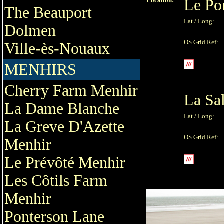
Location:
Le Po
The Beauport
Lat / Long:
Dolmen
OS Grid Ref:
Ville-ès-Nouaux
MENHIRS
Cherry Farm Menhir
La Sa
La Dame Blanche
Lat / Long:
La Greve D'Azette
OS Grid Ref:
Menhir
Le Prévôté Menhir
Les Côtils Farm
Menhir
Ponterson Lane