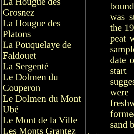
La Hougue des
bound
Grosnez
was s
La Hougue des
the 19
Platons
peat 
La Pouquelaye de
sample
Faldouet
date 
La Sergenté
start
Le Dolmen du
sugge
Couperon
were
Le Dolmen du Mont
fresh
Ubé
forme
Le Mont de la Ville
sand b
Les Monts Grantez