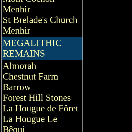
Menhir
St Brelade's Church
Menhir
MEGALITHIC
REMAINS
Almorah
Chestnut Farm
Barrow
Forest Hill Stones
La Hougue de Fôret
La Hougue Le
Bêqui