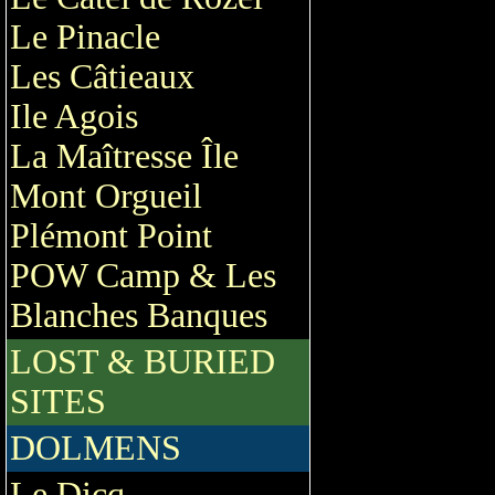
Le Pinacle
Les Câtieaux
Ile Agois
La Maîtresse Île
Mont Orgueil
Plémont Point
POW Camp & Les
Blanches Banques
LOST & BURIED
SITES
DOLMENS
Le Dicq