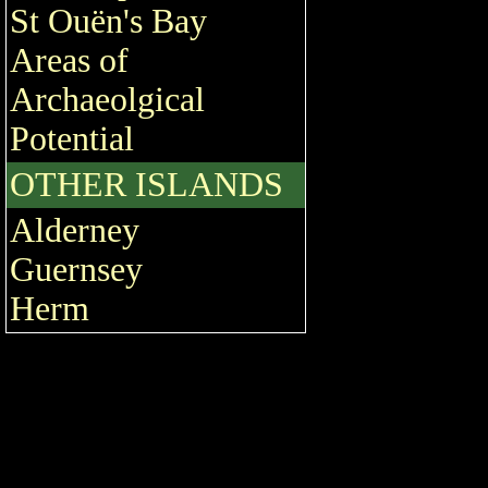
St Ouën's Bay
Areas of
Archaeolgical
Potential
OTHER ISLANDS
Alderney
Guernsey
Herm