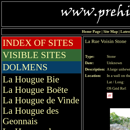
Home Page
|
Site Map
|
Lates
INDEX OF SITES
La Rue Voisin Stone
VISIBLE SITES
Type:
Stone
Date:
Unknown
DOLMENS
Description:
A large unhewn
Location:
In a wall on th
La Hougue Bie
Lat / Long:
La Hougue Boëte
OS Grid Ref:
La Hougue de Vinde
La Hougue des
Geonnais