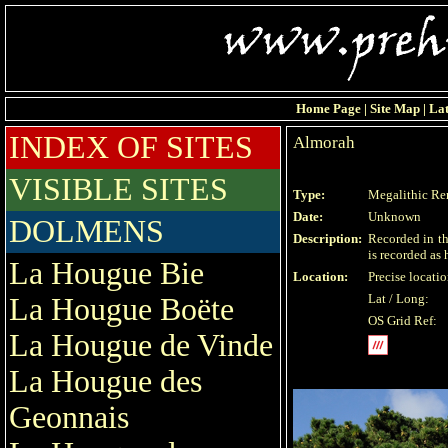
Home Page
|
Site Map
|
Lat
INDEX OF SITES
Almorah
VISIBLE SITES
Type:
Megalithic Re
Date:
Unknown
DOLMENS
Description:
Recorded in th
is recorded as
La Hougue Bie
Location:
Precise locat
Lat / Long:
La Hougue Boëte
OS Grid Ref:
La Hougue de Vinde
La Hougue des
Geonnais