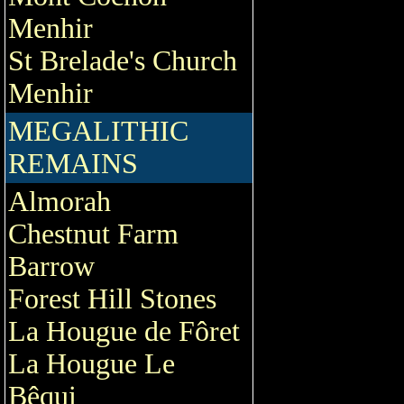
Menhir
St Brelade's Church
Menhir
MEGALITHIC
REMAINS
Almorah
Chestnut Farm
Barrow
Forest Hill Stones
La Hougue de Fôret
La Hougue Le
Bêqui