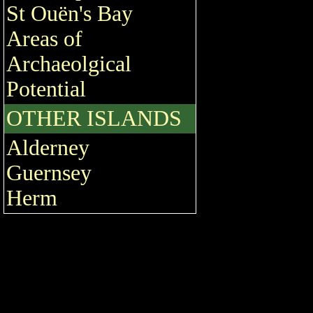
St Ouën's Bay
Areas of
Archaeolgical
Potential
OTHER ISLANDS
Alderney
Guernsey
Herm