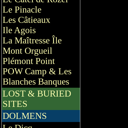
Le Pinacle
Les Câtieaux
Ile Agois
La Maîtresse Île
Mont Orgueil
Plémont Point
POW Camp & Les
Blanches Banques
LOST & BURIED
SITES
DOLMENS
Le Dicq