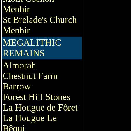
Menhir
St Brelade's Church
Menhir
MEGALITHIC
REMAINS
Almorah
Chestnut Farm
Barrow
Forest Hill Stones
La Hougue de Fôret
La Hougue Le
Bêqui