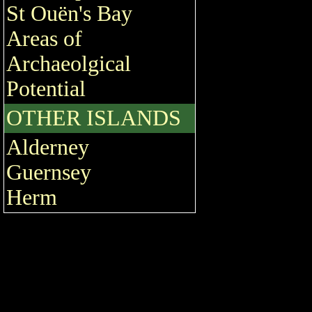
St Ouën's Bay
Areas of
Archaeolgical
Potential
OTHER ISLANDS
Alderney
Guernsey
Herm