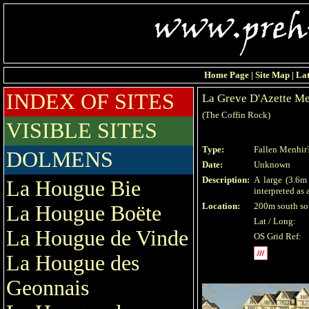
Home Page
|
Site Map
|
Lat
INDEX OF SITES
La Greve D'Azette Me
(The Coffin Rock)
VISIBLE SITES
Type:
Fallen Menhir
DOLMENS
Date:
Unknown
Description:
A large (3.6m
La Hougue Bie
interpreted as 
Location:
200m south sou
La Hougue Boëte
Lat / Long:
La Hougue de Vinde
OS Grid Ref:
La Hougue des
Geonnais