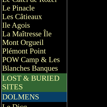
Le Pinacle
Les Câtieaux
Ile Agois
La Maîtresse Île
Mont Orgueil
Plémont Point
POW Camp & Les
Blanches Banques
LOST & BURIED
SITES
DOLMENS
Le Dicq