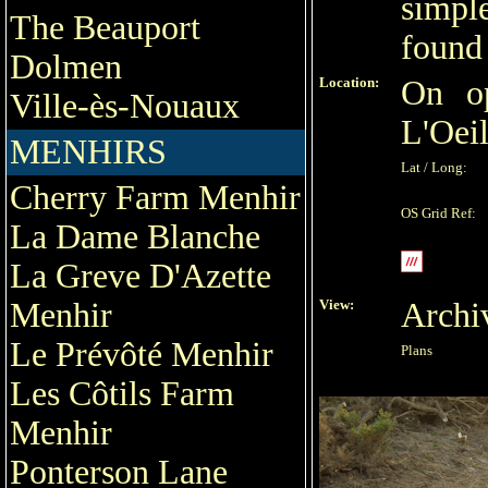
simpl
The Beauport
found
Dolmen
Location:
On o
Ville-ès-Nouaux
L'Oeil
MENHIRS
Lat / Long:
Cherry Farm Menhir
OS Grid Ref:
La Dame Blanche
La Greve D'Azette
Menhir
View:
Archi
Le Prévôté Menhir
Plans
Les Côtils Farm
Menhir
Ponterson Lane