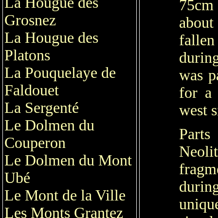
La Hougue des
75cm 
Grosnez
about
La Hougue des
falle
Platons
durin
La Pouquelaye de
was pa
Faldouet
for a
La Sergenté
west s
Le Dolmen du
Parts
Couperon
Neoli
Le Dolmen du Mont
fragm
Ubé
durin
Le Mont de la Ville
uniqu
Les Monts Grantez