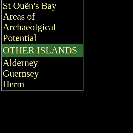
St Ouën's Bay
Areas of
Archaeolgical
Potential
OTHER ISLANDS
Alderney
Guernsey
Herm