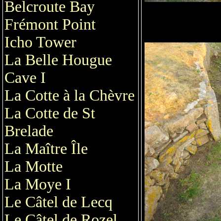
Belcroute Bay
Frémont Point
Icho Tower
La Belle Hougue
Cave I
La Cotte à la Chèvre
La Cotte de St
Brelade
La Maître Île
La Motte
La Moye I
Le Câtel de Lecq
Le Câtel de Rozel