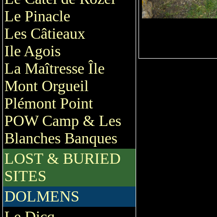
Le Pinacle
Les Câtieaux
Ile Agois
La Maîtresse Île
Mont Orgueil
Plémont Point
POW Camp & Les
Blanches Banques
LOST & BURIED
SITES
DOLMENS
Le Dicq