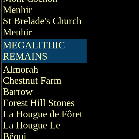
Menhir
St Brelade's Church
Menhir
MEGALITHIC
REMAINS
Almorah
Chestnut Farm
Barrow
Forest Hill Stones
La Hougue de Fôret
La Hougue Le
Bêqui