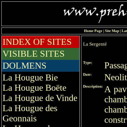
Home Page
|
Site Map
|
Lat
INDEX OF SITES
La Sergenté
VISIBLE SITES
Type:
Passa
DOLMENS
Date:
Neoli
La Hougue Bie
La Hougue Boëte
Description:
A pav
La Hougue de Vinde
cham
La Hougue des
cham
Geonnais
const