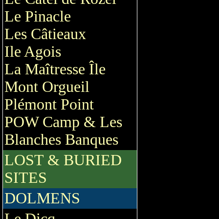
Le Pinacle
Les Câtieaux
Ile Agois
La Maîtresse Île
Mont Orgueil
Plémont Point
POW Camp & Les
Blanches Banques
LOST & BURIED
SITES
DOLMENS
Le Dicq