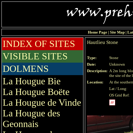
Home Page
|
Site Map
|
Lat
INDEX OF SITES
Hautlieu Stone
VISIBLE SITES
Type:
Stone
Date:
Unknown
DOLMENS
Description:
A 2m long blo
the site of the
La Hougue Bie
Location:
At the souther
Lat / Long:
La Hougue Boëte
OS Grid Ref:
La Hougue de Vinde
La Hougue des
Geonnais