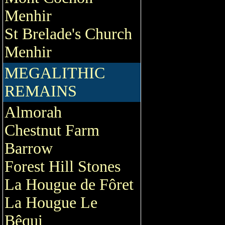
Menhir
St Brelade's Church
Menhir
MEGALITHIC
REMAINS
Almorah
Chestnut Farm
Barrow
Forest Hill Stones
La Hougue de Fôret
La Hougue Le
Bêqui