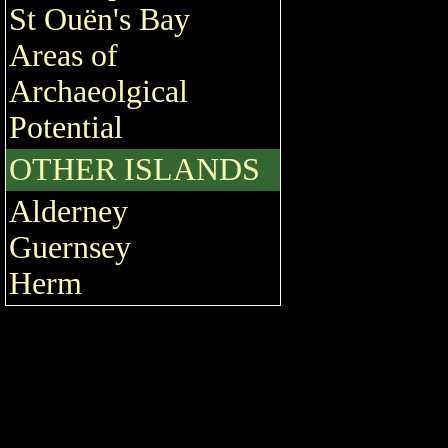
St Ouën's Bay
Areas of
Archaeolgical
Potential
OTHER ISLANDS
Alderney
Guernsey
Herm