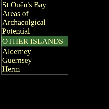
St Ouën's Bay
Areas of
Archaeolgical
Potential
OTHER ISLANDS
Alderney
Guernsey
Herm