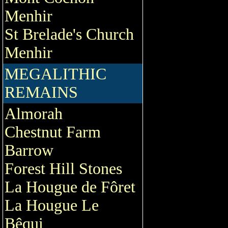
Menhir
St Brelade's Church
Menhir
MEGALITHIC
REMAINS
Almorah
Chestnut Farm
Barrow
Forest Hill Stones
La Hougue de Fôret
La Hougue Le
Bêqui