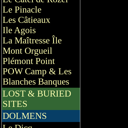
Le Pinacle
Les Câtieaux
Ile Agois
La Maîtresse Île
Mont Orgueil
Plémont Point
POW Camp & Les
Blanches Banques
LOST & BURIED
SITES
DOLMENS
Le Dicq