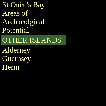
St Ouën's Bay
Areas of
Archaeolgical
Potential
OTHER ISLANDS
Alderney
Guernsey
Herm