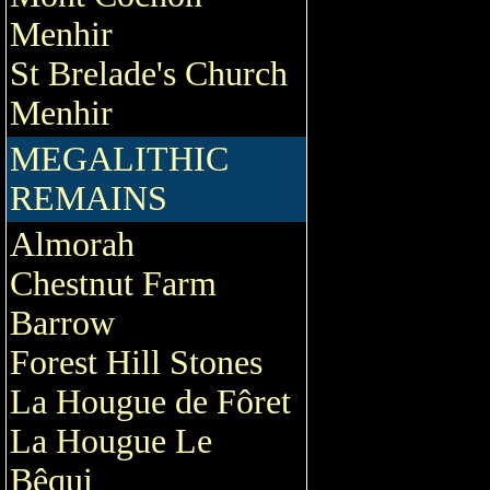
Menhir
St Brelade's Church
Menhir
MEGALITHIC
REMAINS
Almorah
Chestnut Farm
Barrow
Forest Hill Stones
La Hougue de Fôret
La Hougue Le
Bêqui