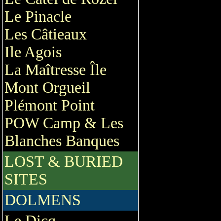
Le Pinacle
Les Câtieaux
Ile Agois
La Maîtresse Île
Mont Orgueil
Plémont Point
POW Camp & Les
Blanches Banques
LOST & BURIED
SITES
DOLMENS
Le Dicq