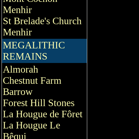
Menhir
St Brelade's Church
Menhir
MEGALITHIC
REMAINS
Almorah
Chestnut Farm
Barrow
Forest Hill Stones
La Hougue de Fôret
La Hougue Le
Bêqui