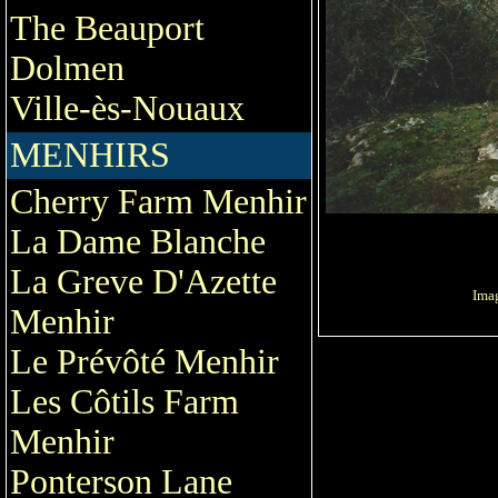
The Beauport
Dolmen
Ville-ès-Nouaux
MENHIRS
Cherry Farm Menhir
La Dame Blanche
La Greve D'Azette
Imag
Menhir
Le Prévôté Menhir
Les Côtils Farm
Menhir
Ponterson Lane