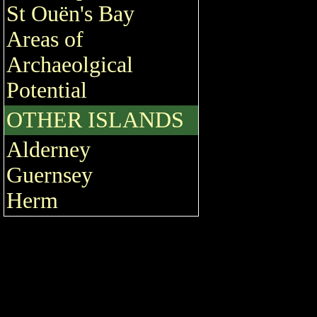
St Ouën's Bay
Areas of
Archaeolgical
Potential
OTHER ISLANDS
Alderney
Guernsey
Herm