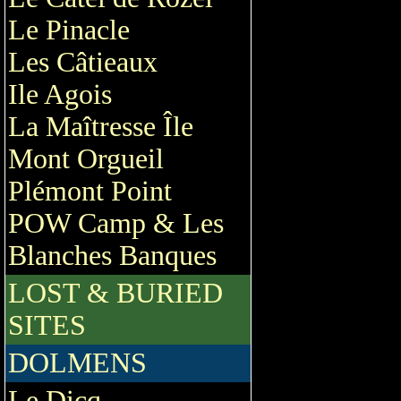
Le Pinacle
Les Câtieaux
Ile Agois
La Maîtresse Île
Mont Orgueil
Plémont Point
POW Camp & Les
Blanches Banques
LOST & BURIED
SITES
DOLMENS
Le Dicq