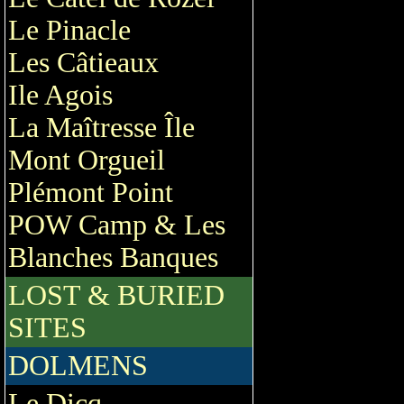
Le Pinacle
Les Câtieaux
Ile Agois
La Maîtresse Île
Mont Orgueil
Plémont Point
POW Camp & Les
Blanches Banques
LOST & BURIED
SITES
DOLMENS
Le Dicq