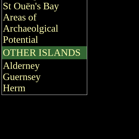
St Ouën's Bay
Areas of
Archaeolgical
Potential
OTHER ISLANDS
Alderney
Guernsey
Herm