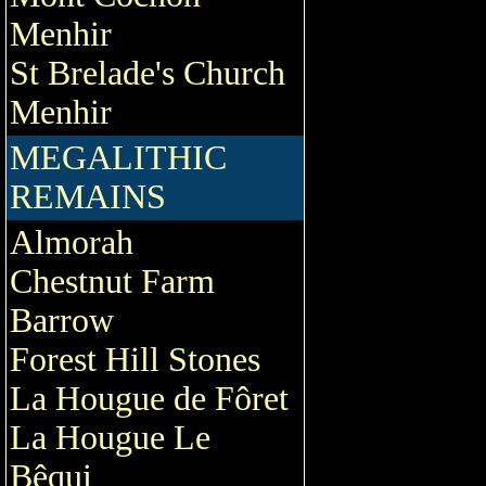
Menhir
St Brelade's Church
Menhir
MEGALITHIC
REMAINS
Almorah
Chestnut Farm
Barrow
Forest Hill Stones
La Hougue de Fôret
La Hougue Le
Bêqui