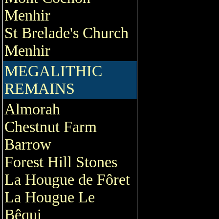
Menhir
St Brelade's Church
Menhir
MEGALITHIC
REMAINS
Almorah
Chestnut Farm
Barrow
Forest Hill Stones
La Hougue de Fôret
La Hougue Le
Bêqui