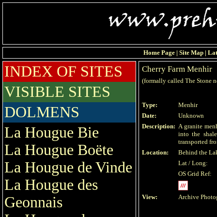
Home Page
|
Site Map
|
Lat
INDEX OF SITES
Cherry Farm Menhir
(formally called The Stone 
VISIBLE SITES
Type:
Menhir
DOLMENS
Date:
Unknown
Description:
A granite menh
La Hougue Bie
into the shal
transported fr
La Hougue Boëte
Location:
Behind the La
La Hougue de Vinde
Lat / Long:
OS Grid Ref:
La Hougue des
View:
Archive Photo
Geonnais