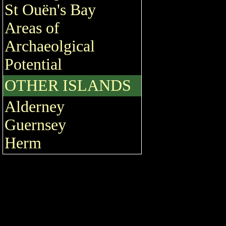
St Ouën's Bay
Areas of
Archaeolgical
Potential
OTHER ISLANDS
Alderney
Guernsey
Herm