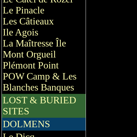
Le Pinacle
Les Câtieaux
Ile Agois
La Maîtresse Île
Mont Orgueil
Plémont Point
POW Camp & Les
Blanches Banques
LOST & BURIED
SITES
DOLMENS
Le Dicq